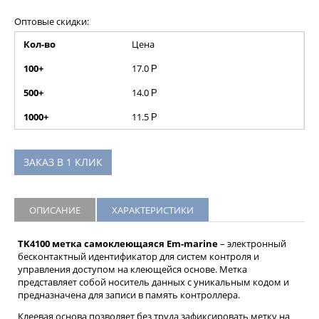
Оптовые скидки:
Кол-во
Цена
100+
17.0
Р
500+
14.0
Р
1000+
11.5
Р
ЗАКАЗ В 1 КЛИК
ОПИСАНИЕ
ХАРАКТЕРИСТИКИ
TK4100 метка самоклеющаяся Em-marine
– электронный
бесконтактный идентификатор для систем контроля и
управления доступом на клеющейся основе. Метка
представляет собой носитель данных с уникальным кодом и
предназначена для записи в память контроллера.
Клеевая основа позволяет без труда зафиксировать метку на