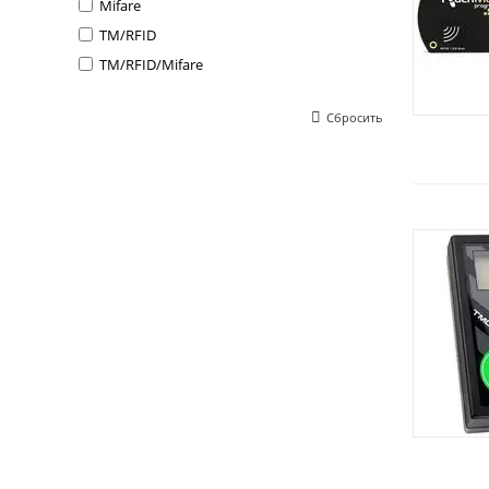
Mifare
TM/RFID
TM/RFID/Mifare
Сбросить