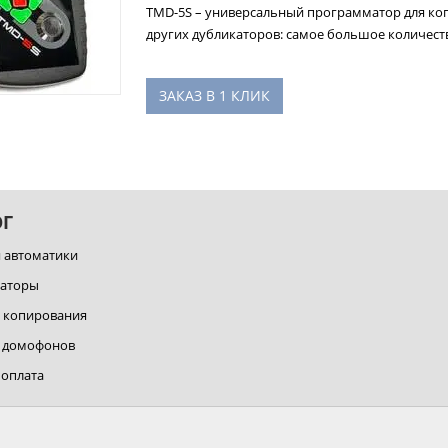
TMD-5S – универсальный программатор для ко
других дубликаторов: самое большое количеств
ЗАКАЗ В 1 КЛИК
ОГ
я автоматики
каторы
а копирования
я домофонов
 оплата