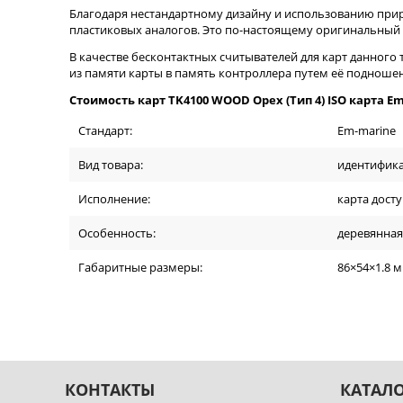
Благодаря нестандартному дизайну и использованию прир
пластиковых аналогов. Это по-настоящему оригинальный и
В качестве бесконтактных считывателей для карт данного
из памяти карты в память контроллера путем её подношен
Стоимость карт TK4100 WOOD Орех (Тип 4) ISO карта E
Стандарт:
Em-marine
Вид товара:
идентифик
Исполнение:
карта дост
Особенность:
деревянная
Габаритные размеры:
86×54×1.8 
КОНТАКТЫ
КАТАЛ