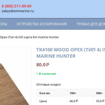
8 (800) 511-89-69
zakaz@emmarine.ru
ТОРЫ
УСТРОЙСТВА КОПИРОВАНИЯ
ТРУБКИ ДЛЯ Д
рех (Тип 4) ISO карта Em-marine Hunter
TK4100 WOOD ОРЕХ (ТИП 4) I
MARINE HUNTER
80.0
Р
В наличии
Оптовые скидки:
Кол-во
100+
500+
Цена
66.0
55.0
Р
Р