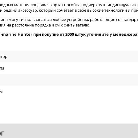
одных материалов, такая карта способна подчеркнуть индивидуальнос
 редкий аксессуар, который сочетает в себе высокие технологии и пр
 типа могут использоваться любые устройства, работающие со станда
ия на расстояние порядка 4 см к считывателю.
m-marine Hunter при покупке от 2000 штук уточняйте у менеджера
атор
упа
мм
ОГ