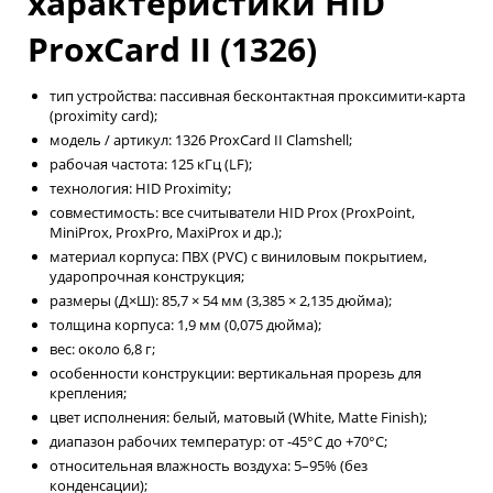
характеристики HID
ProxCard II (1326)
тип устройства: пассивная бесконтактная проксимити-карта
(proximity card);
модель / артикул: 1326 ProxCard II Clamshell;
рабочая частота: 125 кГц (LF);
технология: HID Proximity;
совместимость: все считыватели HID Prox (ProxPoint,
MiniProx, ProxPro, MaxiProx и др.);
материал корпуса: ПВХ (PVC) с виниловым покрытием,
ударопрочная конструкция;
размеры (Д×Ш): 85,7 × 54 мм (3,385 × 2,135 дюйма);
толщина корпуса: 1,9 мм (0,075 дюйма);
вес: около 6,8 г;
особенности конструкции: вертикальная прорезь для
крепления;
цвет исполнения: белый, матовый (White, Matte Finish);
диапазон рабочих температур: от -45°C до +70°C;
относительная влажность воздуха: 5–95% (без
конденсации);