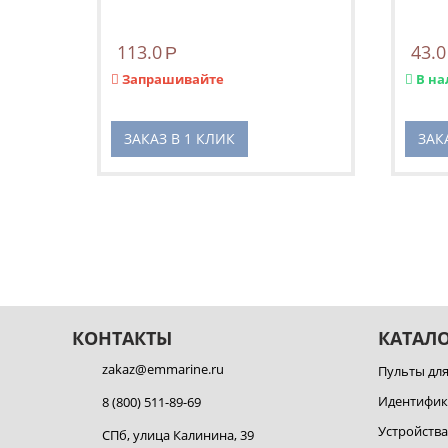
113.0
43.0
Р
Запрашивайте
В на
ЗАКАЗ В 1 КЛИК
ЗАК
КОНТАКТЫ
КАТАЛ
zakaz@emmarine.ru
Пульты дл
Идентифи
8 (800) 511-89-69
Устройств
СПб, улица Калинина, 39