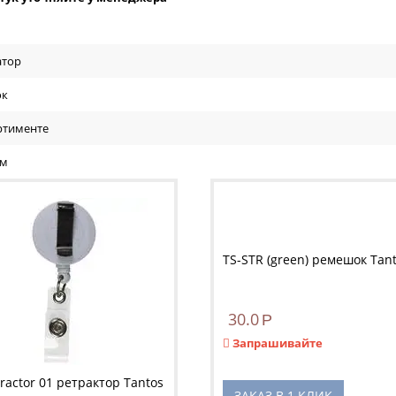
атор
ок
ортименте
мм
TS-STR (green) ремешок Tan
30.0
Р
Запрашивайте
ractor 01 ретрактор Tantos
ЗАКАЗ В 1 КЛИК