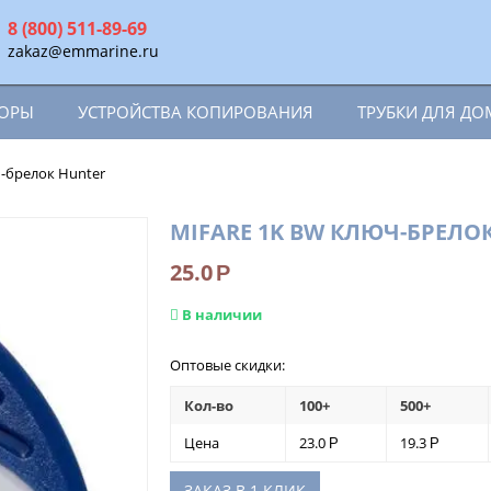
8 (800) 511-89-69
zakaz@emmarine.ru
ТОРЫ
УСТРОЙСТВА КОПИРОВАНИЯ
ТРУБКИ ДЛЯ Д
ч-брелок Hunter
MIFARE 1K BW КЛЮЧ-БРЕЛО
25.0
Р
В наличии
Оптовые скидки:
Кол-во
100+
500+
Цена
23.0
19.3
Р
Р
ЗАКАЗ В 1 КЛИК