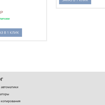
Р
личии
АЗ В 1 КЛИК
ОГ
я автоматики
каторы
а копирования