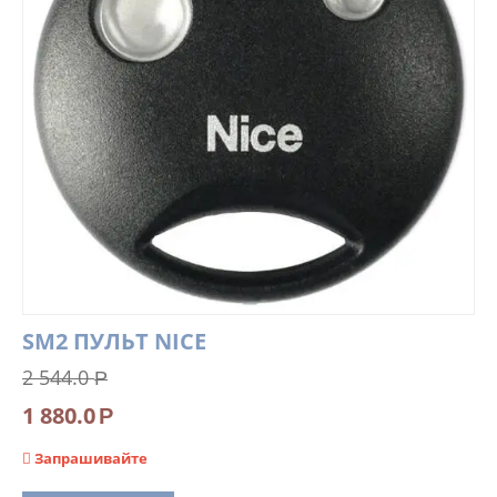
SM2 ПУЛЬТ NICE
2 544.0
Р
1 880.0
Р
Запрашивайте