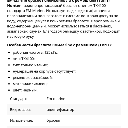
EM-Marine браслет силиконовый с ремешком (Тип 1)
Hunter
- водонепроницаемый браслет с чипом TK4100
стандарта EM-Marine. Используется для идентификации и
персонализации пользователя в системе контроля доступа по
коду, содержащемуся в конкретном браслете. Жаропрочные и
водонепроницаемый. Может использоваться в бассейнах,
аквапарках, саунах. Благодаря ремешку с застёжкой, подходит
на любую руку
Особенности браслета EM-Marine с ремешком (Тип 1):
рабочая частота: 125 кГц;
чип: TK4100;
тип: только чтение;
нумерация на корпусе отсутствует;
ремешок с застёжкой;
материал: силикон;
цвет: черный.
Стандарт:
Em-marine
Вид товара:
идентификатор
Исполнение:
браслет