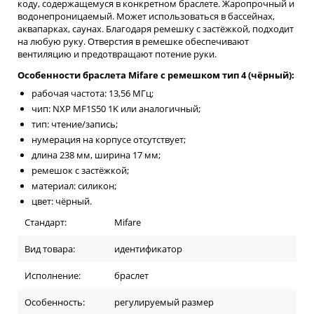
коду, содержащемуся в конкретном браслете. Жаропрочный и
водонепроницаемый. Может использоваться в бассейнах,
аквапарках, саунах. Благодаря ремешку с застёжкой, подходит
на любую руку. Отверстия в ремешке обеспечивают
вентиляцию и предотвращают потение руки.
Особенности браслета Mifare с ремешком тип 4 (чёрный):
рабочая частота: 13,56 МГц;
чип: NXP MF1S50 1K или аналогичный;
тип: чтение/запись;
нумерация на корпусе отсутствует;
длина 238 мм, ширина 17 мм;
ремешок с застёжкой;
материал: силикон;
цвет: чёрный.
Стандарт:
Mifare
Вид товара:
идентификатор
Исполнение:
браслет
Особенность:
регулируемый размер